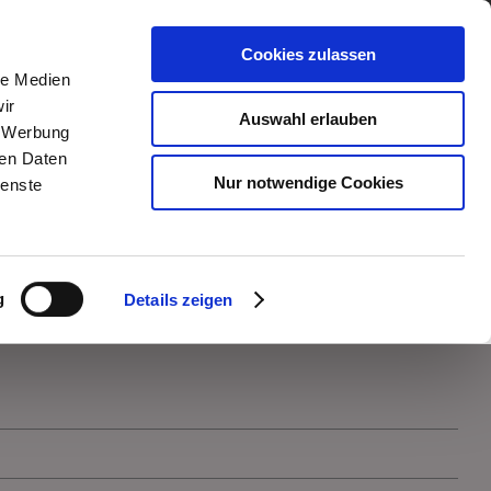
er
Jobs
Termine
News
Kontakt
Cookies zulassen
le Medien
ir
Auswahl erlauben
, Werbung
ren Daten
Nur notwendige Cookies
ienste
g
Details zeigen